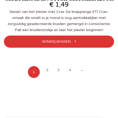
€
1,49
Geniet van het plezier met Crax De knapperige ETİ Crax-
smaak die smelt in je mond is nog aantrekkelijker met
zorgvuldig geselecteerde kruiden gemengd in consistentie.
Pak een kruidenstokje en laat het plezier beginnen!
WINKELWAGEN
2
3
4
→
1