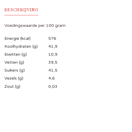
BESCHRIJVING
Voedingswaarde per 100 gram:
Energie (kcal)
576
Koolhydraten (g)
41,9
Eiwitten (g)
10,9
Vetten (g)
39,5
Suikers (g)
41,5
Vezels (g)
4,6
Zout (g)
0,03