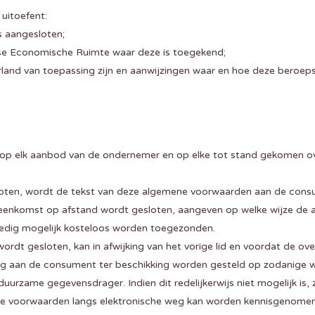
uitoefent:
s aangesloten;
ese Economische Ruimte waar deze is toegekend;
land van toepassing zijn en aanwijzingen waar en hoe deze beroepsr
 op elk aanbod van de ondernemer en op elke tot stand gekomen 
ten, wordt de tekst van deze algemene voorwaarden aan de consumen
ereenkomst op afstand wordt gesloten, aangeven op welke wijze de 
oedig mogelijk kosteloos worden toegezonden.
ordt gesloten, kan in afwijking van het vorige lid en voordat de o
g aan de consument ter beschikking worden gesteld op zodanige 
rzame gegevensdrager. Indien dit redelijkerwijs niet mogelijk is
 voorwaarden langs elektronische weg kan worden kennisgenomen 