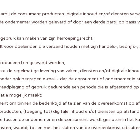
rbij de consument producten, digitale inhoud en/of diensten ver
 de ondernemer worden geleverd of door een derde partij op basis v
gebruik kan maken van zijn herroepingsrecht;
lt voor doeleinden die verband houden met zijn handels-, bedrijfs-,
eproduceerd en geleverd worden;
ot de regelmatige levering van zaken, diensten en/of digitale inh
nder ook begrepen e-mail - dat de consument of ondernemer in staa
 raadpleging of gebruik gedurende een periode die is afgestemd op 
atie mogelijk maakt;
ment om binnen de bedenktijd af te zien van de overeenkomst op af
 producten, (toegang tot) digitale inhoud en/of diensten op afsta
e tussen de ondernemer en de consument wordt gesloten in het k
ensten, waarbij tot en met het sluiten van de overeenkomst uitslu