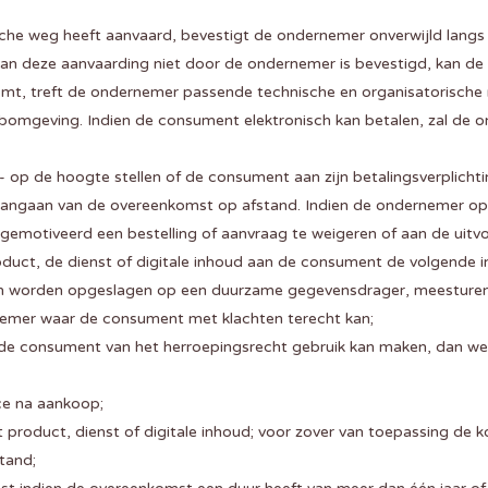
sche weg heeft aanvaard, bevestigt de ondernemer onverwijld langs
van deze aanvaarding niet door de ondernemer is bevestigd, kan 
omt, treft de ondernemer passende technische en organisatorische m
webomgeving. Indien de consument elektronisch kan betalen, zal d
- op de hoogte stellen of de consument aan zijn betalingsverplichti
d aangaan van de overeenkomst op afstand. Indien de ondernemer o
 gemotiveerd een bestelling of aanvraag te weigeren of aan de uitv
product, de dienst of digitale inhoud aan de consument de volgende in
an worden opgeslagen op een duurzame gegevensdrager, meesturen
nemer waar de consument met klachten terecht kan;
 consument van het herroepingsrecht gebruik kan maken, dan wel ee
ce na aankoop;
t product, dienst of digitale inhoud; voor zover van toepassing de ko
tand;