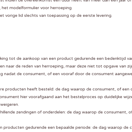
t indien de overeenkomst een duur heeft van meer dan één jaar of 
 het modelformulier voor herroeping.
het vorige lid slechts van toepassing op de eerste levering.
king tot de aankoop van een product gedurende een bedenktijd v
naar de reden van herroeping, maar deze niet tot opgave van zijn 
dag nadat de consument, of een vooraf door de consument aangeweze
ere producten heeft besteld: de dag waarop de consument, of een
nsument hier voorafgaand aan het bestelproces op duidelijke wijze
 weigeren.
rschillende zendingen of onderdelen: de dag waarop de consument, 
van producten gedurende een bepaalde periode: de dag waarop de