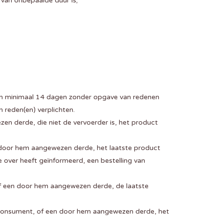
van onbepaalde duur is;
an minimaal 14 dagen zonder opgave van redenen
reden(en) verplichten.
n derde, die niet de vervoerder is, het product
 door hem aangewezen derde, het laatste product
 over heeft geïnformeerd, een bestelling van
of een door hem aangewezen derde, de laatste
 consument, of een door hem aangewezen derde, het