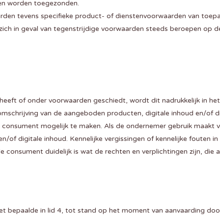
llen worden toegezonden.
den tevens specifieke product- of dienstenvoorwaarden van toepass
ch in geval van tegenstrijdige voorwaarden steeds beroepen op de
heeft of onder voorwaarden geschiedt, wordt dit nadrukkelijk in he
mschrijving van de aangeboden producten, digitale inhoud en/of die
consument mogelijk te maken. Als de ondernemer gebruik maakt va
of digitale inhoud. Kennelijke vergissingen of kennelijke fouten i
e consument duidelijk is wat de rechten en verplichtingen zijn, die
t bepaalde in lid 4, tot stand op het moment van aanvaarding do