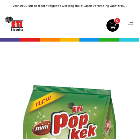
Voor 16:00 uur besteld = volgende werkdag thuis! Gratis verzending vanaf € 45,-.
0