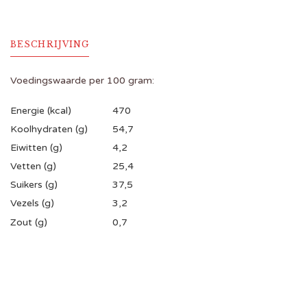
BESCHRIJVING
Voedingswaarde per 100 gram:
Energie (kcal)
470
Koolhydraten (g)
54,7
Eiwitten (g)
4,2
Vetten (g)
25,4
Suikers (g)
37,5
Vezels (g)
3,2
Zout (g)
0,7