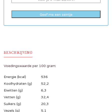
BESCHRIJVING
Voedingswaarde per 100 gram:
Energie (kcal)
536
Koolhydraten (g)
52,2
Eiwitten (g)
6,3
Vetten (g)
32,4
Suikers (g)
20,3
Vezels (g)
5,1