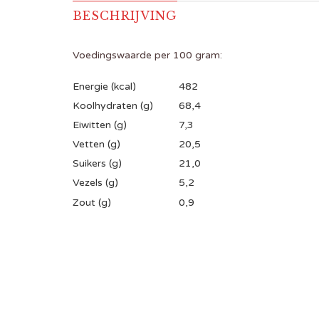
BESCHRIJVING
Voedingswaarde per 100 gram:
Energie (kcal)
482
Koolhydraten (g)
68,4
Eiwitten (g)
7,3
Vetten (g)
20,5
Suikers (g)
21,0
Vezels (g)
5,2
Zout (g)
0,9