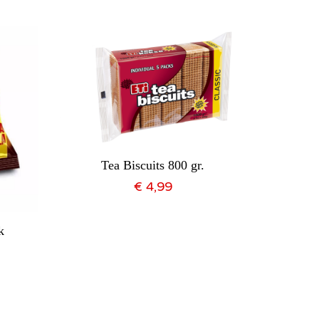
Tea Biscuits 800 gr.
€
4,99
k
BR