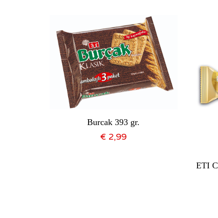
Burcak 393 gr.
€
2,99
74G
ETI C