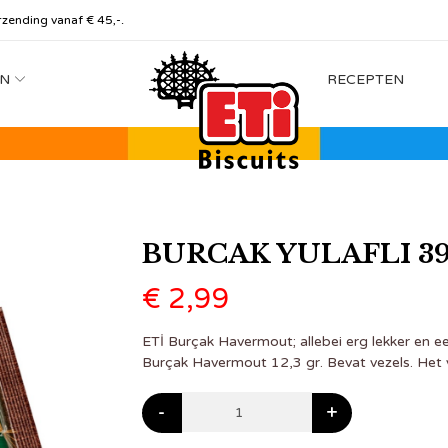
rzending vanaf € 45,-.
N
RECEPTEN
BURCAK YULAFLI 39
€
2,99
ETİ Burçak Havermout; allebei erg lekker en ee
Burçak Havermout 12,3 gr. Bevat vezels. Het 
-
+