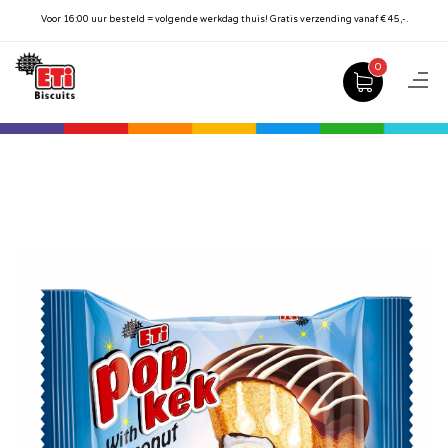
Voor 16:00 uur besteld = volgende werkdag thuis! Gratis verzending vanaf € 45,-.
0