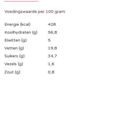
Voedingswaarde per 100 gram:
Energie (kcal)
428
Koolhydraten (g)
56,8
Eiwitten (g)
5
Vetten (g)
19,8
Suikers (g)
34,7
Vezels (g)
1,6
Zout (g)
0,8