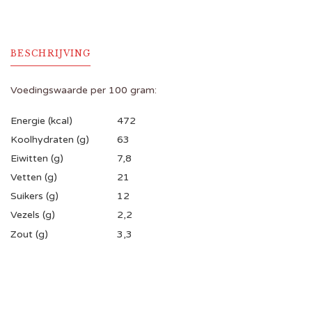
BESCHRIJVING
Voedingswaarde per 100 gram:
Energie (kcal)
472
Koolhydraten (g)
63
Eiwitten (g)
7,8
Vetten (g)
21
Suikers (g)
12
Vezels (g)
2,2
Zout (g)
3,3